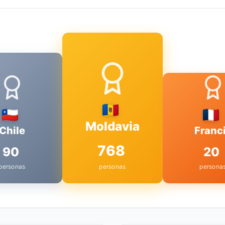
Moldavia
Chile
Franc
768
90
20
personas
personas
persona