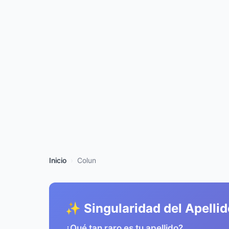
Inicio
Colun
✨ Singularidad del Apellid
¿Qué tan raro es tu apellido?