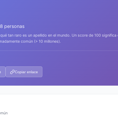
08 personas
 qué tan raro es un apellido en el mundo. Un score de 100 signific
remadamente común (> 10 millones).
p
Copiar enlace
común