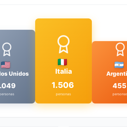
Italia
dos Unidos
Argent
1.506
1.049
455
personas
personas
persona