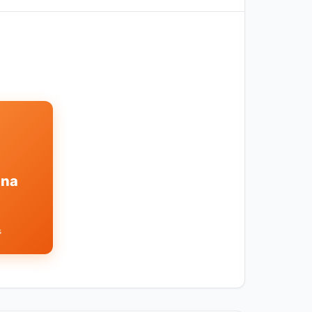
ina
s