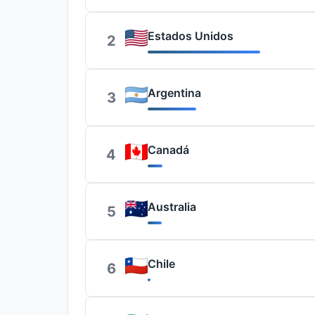
Estados Unidos
2
Argentina
3
Canadá
4
Australia
5
Chile
6