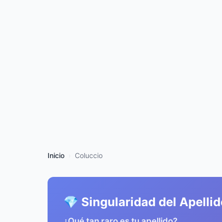
Inicio
Coluccio
💎 Singularidad del Apelli
¿Qué tan raro es tu apellido?