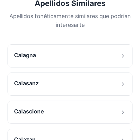
Apellidos Similares
distribución nos ayuda a comprender los
orígenes y la historia migratoria de las familias
Apellidos fonéticamente similares que podrían
con este apellido.
interesarte
Calagna
Calasanz
Calascione
Calazan