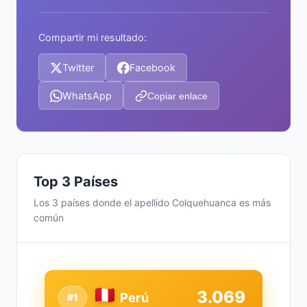
Compartir mi resultado:
Twitter
Facebook
WhatsApp
Copiar enlace
Top 3 Países
Los 3 países donde el apellido Colquehuanca es más
común
3.069
Perú
#1