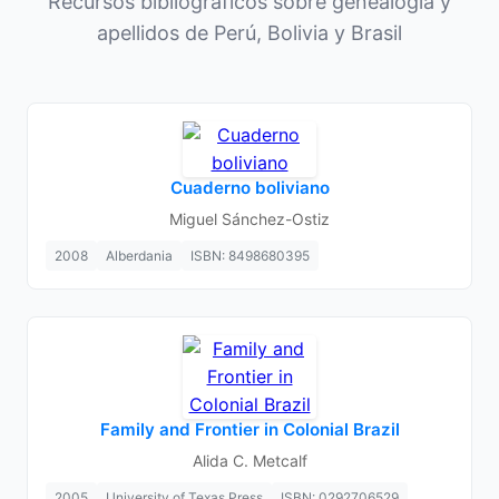
Recursos bibliográficos sobre genealogía y
apellidos de Perú, Bolivia y Brasil
Cuaderno boliviano
Miguel Sánchez-Ostiz
2008
Alberdania
ISBN: 8498680395
Family and Frontier in Colonial Brazil
Alida C. Metcalf
2005
University of Texas Press
ISBN: 0292706529