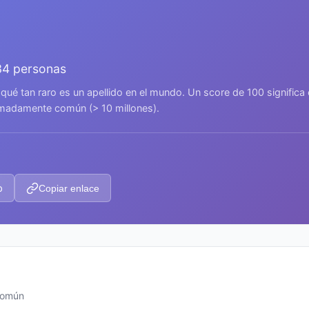
34 personas
 qué tan raro es un apellido en el mundo. Un score de 100 signific
remadamente común (> 10 millones).
p
Copiar enlace
 común