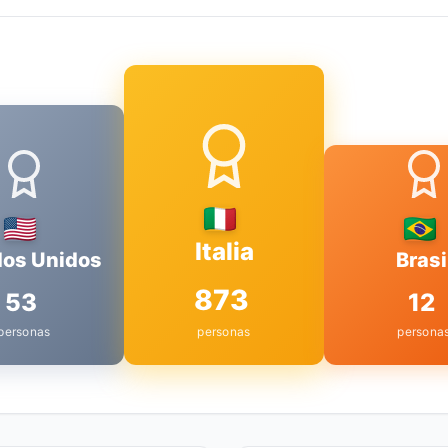
Italia
dos Unidos
Brasi
873
53
12
personas
personas
persona