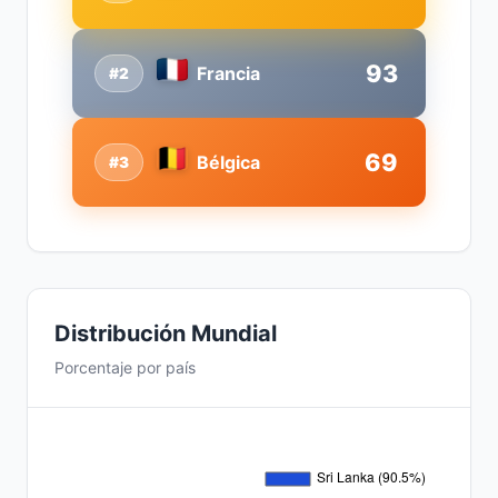
93
Francia
#2
69
Bélgica
#3
Distribución Mundial
Porcentaje por país