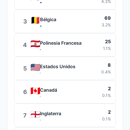
4.3%
69
Bélgica
3
3.2%
25
Polinesia Francesa
4
1.1%
8
Estados Unidos
5
0.4%
2
Canadá
6
0.1%
2
Inglaterra
7
0.1%