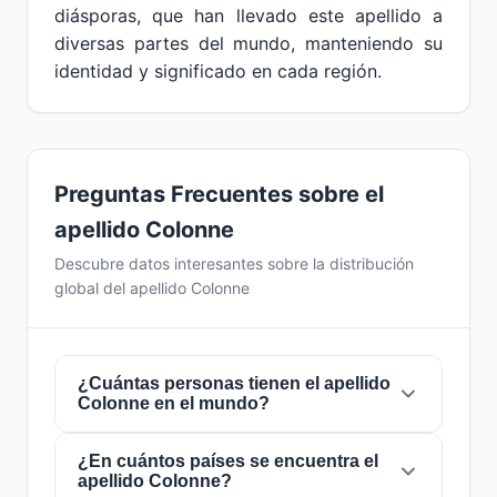
diásporas, que han llevado este apellido a
diversas partes del mundo, manteniendo su
identidad y significado en cada región.
Preguntas Frecuentes sobre el
apellido Colonne
Descubre datos interesantes sobre la distribución
global del apellido Colonne
¿Cuántas personas tienen el apellido
Colonne en el mundo?
¿En cuántos países se encuentra el
Actualmente hay aproximadamente
2.180
apellido Colonne?
personas
con el apellido
Colonne
en todo el