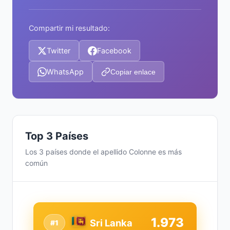
Compartir mi resultado:
Twitter
Facebook
WhatsApp
Copiar enlace
Top 3 Países
Los 3 países donde el apellido Colonne es más
común
1.973
Sri Lanka
#1