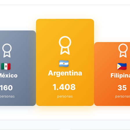
Argentina
éxico
Filipin
1.408
160
35
personas
personas
persona