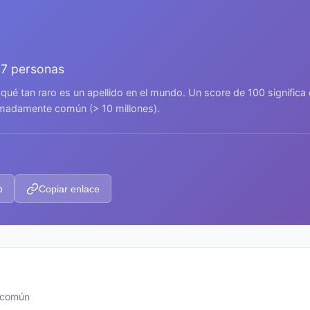
77 personas
 qué tan raro es un apellido en el mundo. Un score de 100 signific
remadamente común (> 10 millones).
p
Copiar enlace
s común