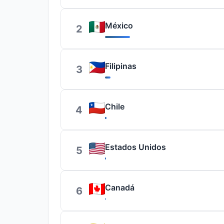
México
2
Filipinas
3
Chile
4
Estados Unidos
5
Canadá
6