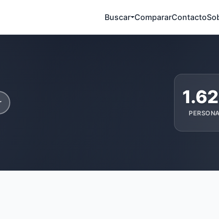
Buscar
Comparar
Contacto
So
1.6
r
PERSON