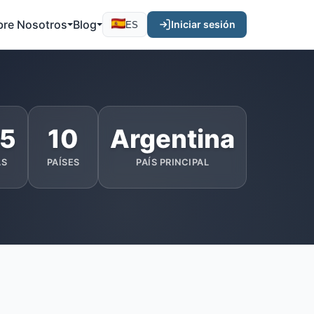
bre Nosotros
Blog
Iniciar sesión
ES
25
10
Argentina
AS
PAÍSES
PAÍS PRINCIPAL