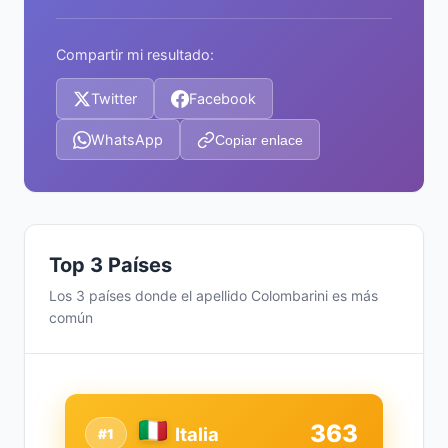
Compartir mi resultado:
Twitter
Facebook
WhatsApp
Copiar enlace
Top 3 Países
Los 3 países donde el apellido Colombarini es más
común
363
Italia
#1