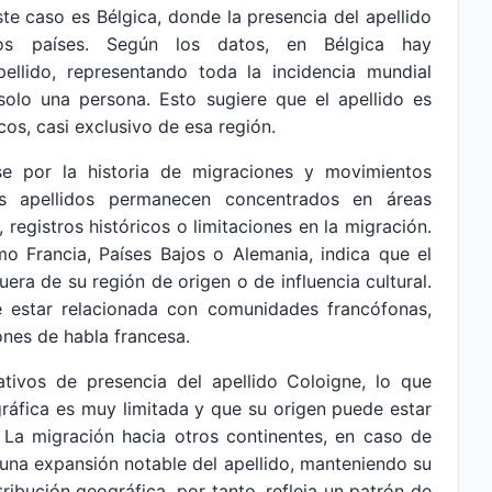
ste caso es Bélgica, donde la presencia del apellido
s países. Según los datos, en Bélgica hay
llido, representando toda la incidencia mundial
solo una persona. Esto sugiere que el apellido es
os, casi exclusivo de esa región.
se por la historia de migraciones y movimientos
os apellidos permanecen concentrados en áreas
 registros históricos o limitaciones en la migración.
mo Francia, Países Bajos o Alemania, indica que el
era de su región de origen o de influencia cultural.
e estar relacionada con comunidades francófonas,
ones de habla francesa.
cativos de presencia del apellido Coloigne, lo que
gráfica es muy limitada y que su origen puede estar
 La migración hacia otros continentes, en caso de
 una expansión notable del apellido, manteniendo su
tribución geográfica, por tanto, refleja un patrón de