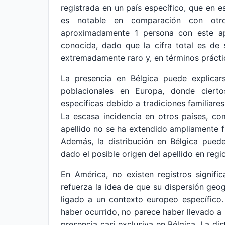
registrada en un país específico, que en e
es notable en comparación con otro
aproximadamente 1 persona con este ape
conocida, dado que la cifra total es de 
extremadamente raro y, en términos práctic
La presencia en Bélgica puede explicar
poblacionales en Europa, donde ciert
específicas debido a tradiciones familiares,
La escasa incidencia en otros países, co
apellido no se ha extendido ampliamente fu
Además, la distribución en Bélgica pued
dado el posible origen del apellido en regi
En América, no existen registros signifi
refuerza la idea de que su dispersión geo
ligado a un contexto europeo específico.
haber ocurrido, no parece haber llevado a
presencia casi exclusiva en Bélgica. La dis