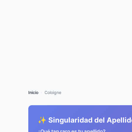
Inicio
Coloigne
✨ Singularidad del Apellid
¿Qué tan raro es tu apellido?