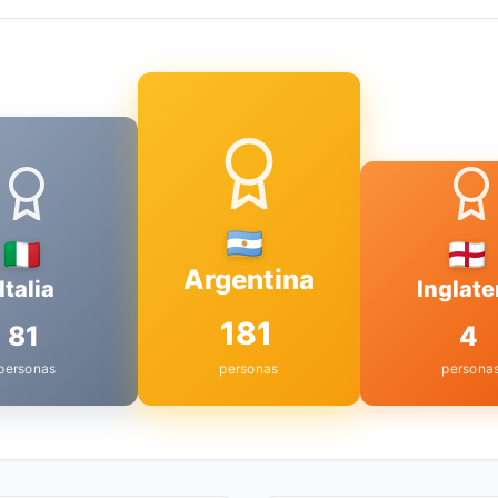
Argentina
Italia
Inglate
181
81
4
personas
personas
persona