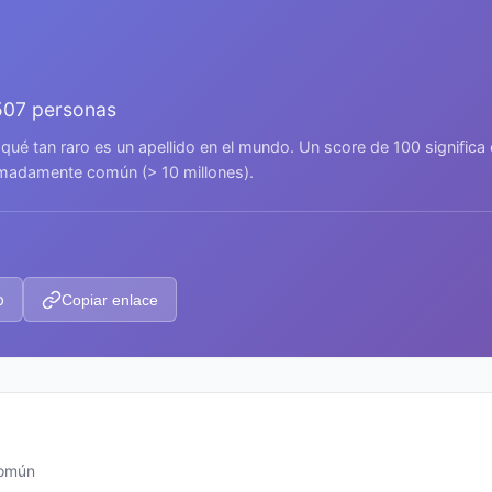
507 personas
 qué tan raro es un apellido en el mundo. Un score de 100 signific
remadamente común (> 10 millones).
p
Copiar enlace
común