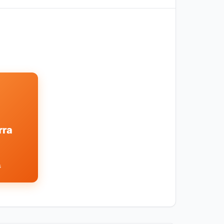
rra
s