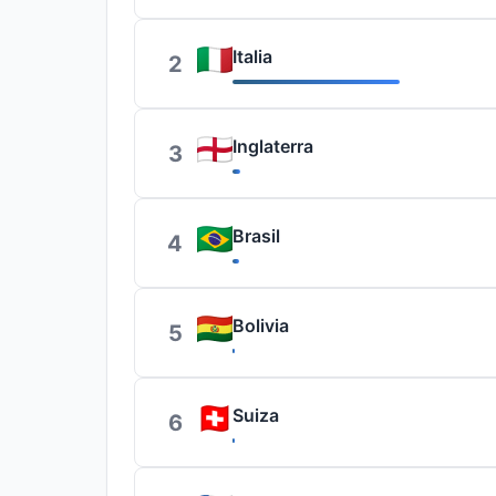
Italia
2
Inglaterra
3
Brasil
4
Bolivia
5
Suiza
6