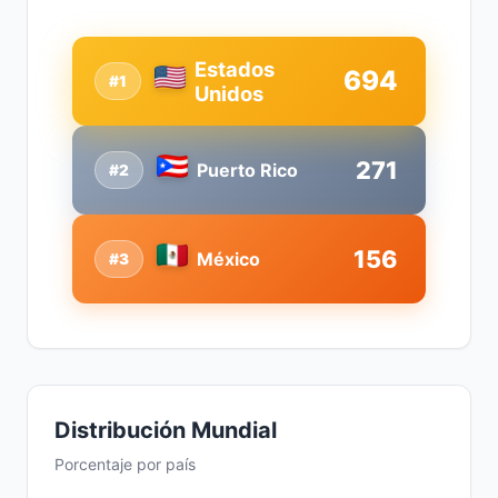
Estados
694
#1
Unidos
271
Puerto Rico
#2
156
México
#3
Distribución Mundial
Porcentaje por país