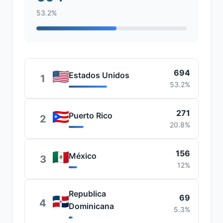
53.2%
694
Estados Unidos
1
53.2%
271
Puerto Rico
2
20.8%
156
México
3
12%
Republica
69
4
Dominicana
5.3%