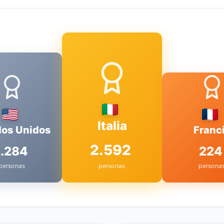
Italia
dos Unidos
Franc
2.592
2.284
224
personas
personas
persona