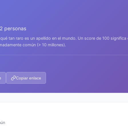
32 personas
 qué tan raro es un apellido en el mundo. Un score de 100 signific
remadamente común (> 10 millones).
p
Copiar enlace
mún