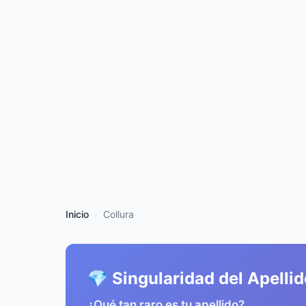
Inicio
Collura
💎 Singularidad del Apelli
¿Qué tan raro es tu apellido?