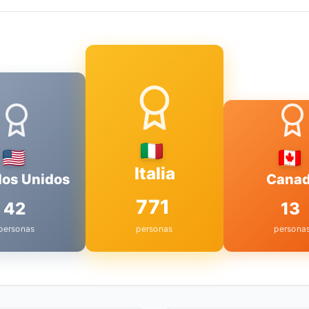
Italia
dos Unidos
Cana
771
42
13
personas
personas
persona