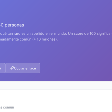
50 personas
 qué tan raro es un apellido en el mundo. Un score de 100 signific
remadamente común (> 10 millones).
p
Copiar enlace
más común