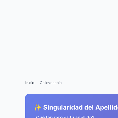
Inicio
Collevecchio
✨ Singularidad del Apellid
¿Qué tan raro es tu apellido?