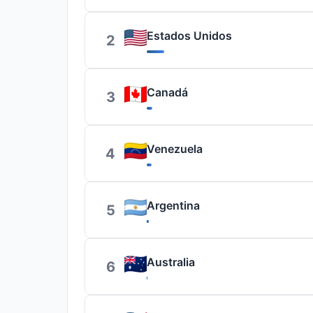
Estados Unidos
2
Canadá
3
Venezuela
4
Argentina
5
Australia
6