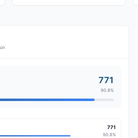
mún
771
90.8%
771
90.8%