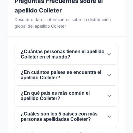
Preguntas Frecuentes sobre el
apellido Colleter
Descubre datos interesantes sobre la distribución
global del apellido Colleter
¿Cuántas personas tienen el apellido
Colleter en el mundo?
¿En cuántos países se encuentra el
Actualmente hay aproximadamente
446
apellido Colleter?
personas
con el apellido
Colleter
en todo el
mundo. Esto significa que aproximadamente 1
de cada
¿En qué país es más común el
17,937,220 personas
en el mundo
El apellido
Colleter
está presente en
6 países
apellido Colleter?
lleva este apellido. Se encuentra presente en
6
de todo el mundo. Esto lo clasifica como un
países
, lo que refleja su distribución global.
apellido de alcance
local
. Su presencia en
múltiples países indica patrones históricos de
¿Cuáles son los 5 países con más
El apellido
Colleter
es más común en
Francia
,
personas apellidadas Colleter?
migración y dispersión familiar a lo largo de los
donde lo portan aproximadamente
441
siglos.
personas
. Esto representa el
98.9%
del total