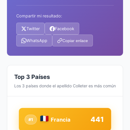
Compartir mi resultado:
Twitter
Facebook
WhatsApp
Copiar enlace
Top 3 Países
Los 3 países donde el apellido Colleter es más común
441
Francia
#1