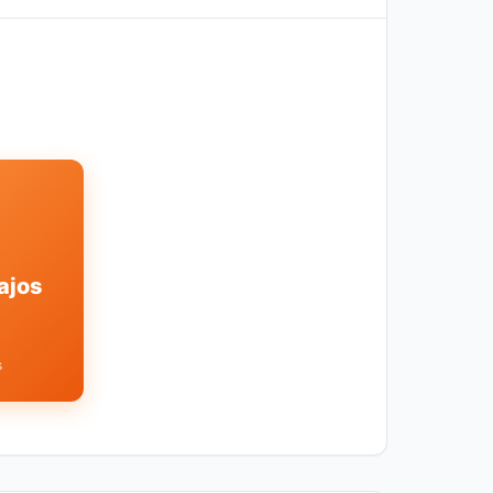
ajos
s