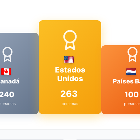
Estados
Unidos
anadá
Países B
263
240
100
personas
personas
persona