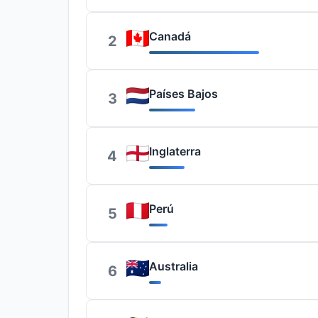
Canadá
2
Países Bajos
3
Inglaterra
4
Perú
5
Australia
6