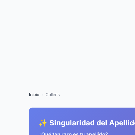
Inicio
Collens
✨ Singularidad del Apellid
¿Qué tan raro es tu apellido?