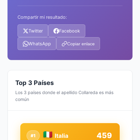
Compartir mi resultado:
Twitter
Facebook
WhatsApp
Copiar enlace
Top 3 Países
Los 3 países donde el apellido Collareda es más
común
459
Italia
#1