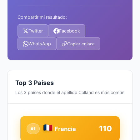
Compartir mi resultado:
Twitter
Facebook
WhatsApp
Copiar enlace
Top 3 Países
Los 3 países donde el apellido Colland es más común
110
Francia
#1