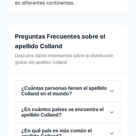
en diferentes continentes.
Preguntas Frecuentes sobre el
apellido Colland
Descubre datos interesantes sobre la distribución
global del apellido Colland
¿Cuántas personas tienen el apellido
Colland en el mundo?
¿En cuántos países se encuentra el
Actualmente hay aproximadamente
172
apellido Colland?
personas
con el apellido
Colland
en todo el
mundo. Esto significa que aproximadamente 1
de cada
¿En qué país es más común el
46,511,628 personas
en el mundo
El apellido
Colland
está presente en
10 países