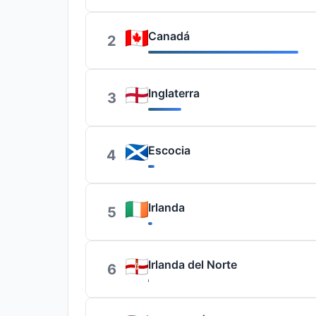
Canadá
2
Inglaterra
3
Escocia
4
Irlanda
5
Irlanda del Norte
6