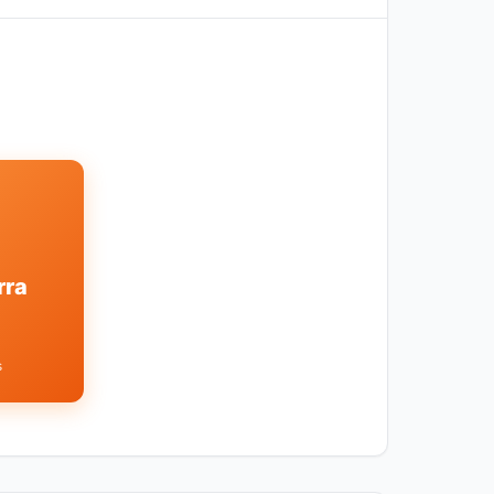
rra
s