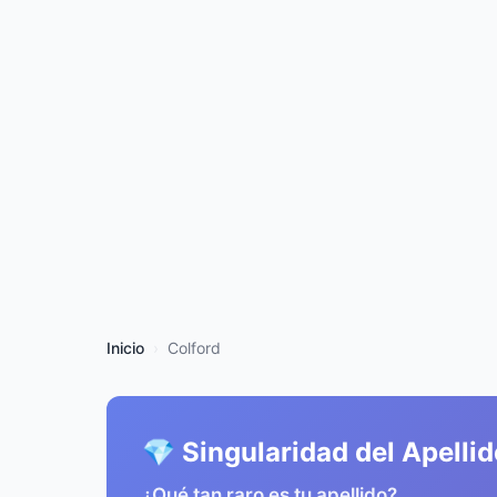
Inicio
Colford
💎 Singularidad del Apelli
¿Qué tan raro es tu apellido?