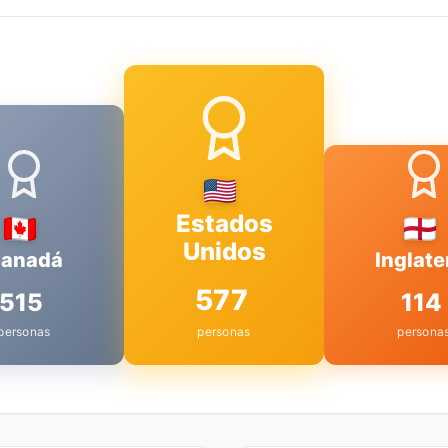
Estados
Unidos
anadá
Inglate
577
515
114
personas
personas
persona