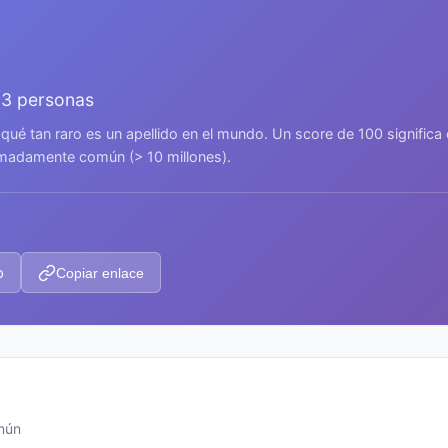
03 personas
 qué tan raro es un apellido en el mundo. Un score de 100 signific
remadamente común (> 10 millones).
p
Copiar enlace
omún