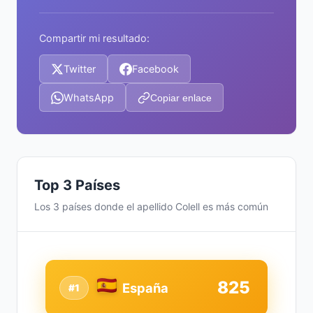
Compartir mi resultado:
Twitter
Facebook
WhatsApp
Copiar enlace
Top 3 Países
Los 3 países donde el apellido Colell es más común
825
España
#1