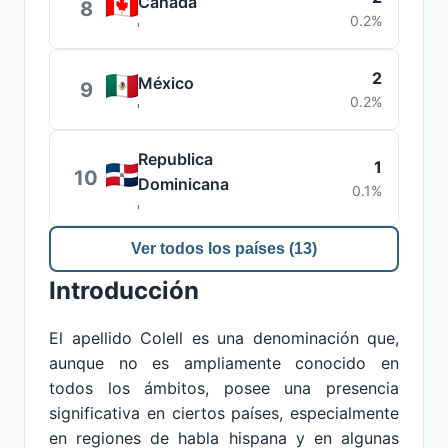
Canadá
8
0.2%
2
México
9
0.2%
Republica
1
10
Dominicana
0.1%
Ver todos los países (13)
Introducción
El apellido Colell es una denominación que,
aunque no es ampliamente conocido en
todos los ámbitos, posee una presencia
significativa en ciertos países, especialmente
en regiones de habla hispana y en algunas