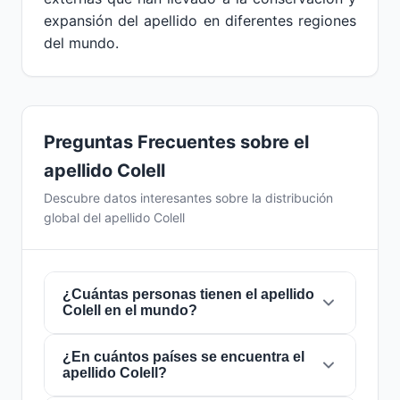
expansión del apellido en diferentes regiones
del mundo.
Preguntas Frecuentes sobre el
apellido Colell
Descubre datos interesantes sobre la distribución
global del apellido Colell
¿Cuántas personas tienen el apellido
Colell en el mundo?
¿En cuántos países se encuentra el
Actualmente hay aproximadamente
1.066
apellido Colell?
personas
con el apellido
Colell
en todo el
mundo. Esto significa que aproximadamente 1