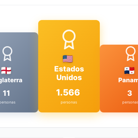
Estados
Unidos
glaterra
Pana
1.566
11
3
personas
personas
persona