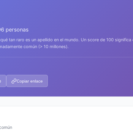
96 personas
 qué tan raro es un apellido en el mundo. Un score de 100 signific
remadamente común (> 10 millones).
p
Copiar enlace
s común