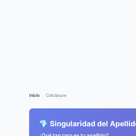
Inicio
Colclasure
💎 Singularidad del Apelli
¿Qué tan raro es tu apellido?