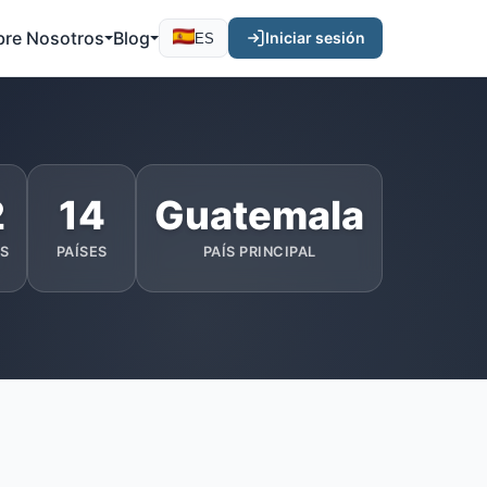
bre Nosotros
Blog
Iniciar sesión
ES
2
14
Guatemala
S
PAÍSES
PAÍS PRINCIPAL