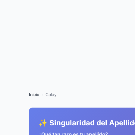
Inicio
Colay
✨ Singularidad del Apellid
¿Qué tan raro es tu apellido?