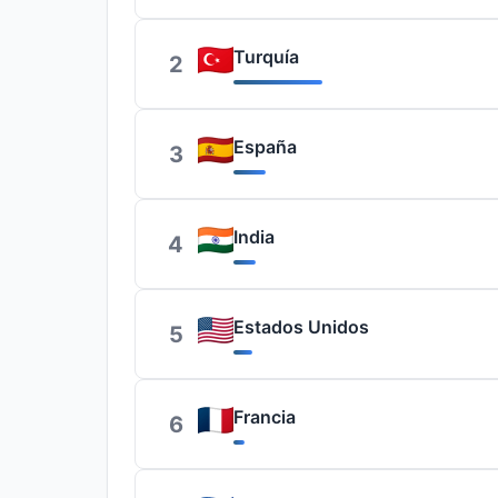
Turquía
2
España
3
India
4
Estados Unidos
5
Francia
6