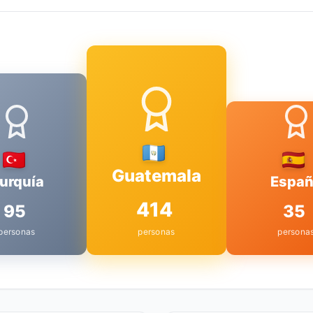
Guatemala
urquía
Espa
414
95
35
personas
personas
persona