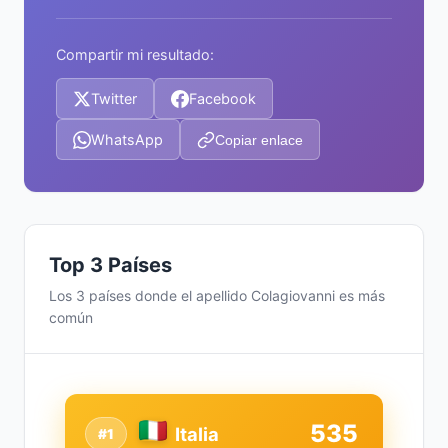
Compartir mi resultado:
Twitter
Facebook
WhatsApp
Copiar enlace
Top 3 Países
Los 3 países donde el apellido Colagiovanni es más
común
535
Italia
#1