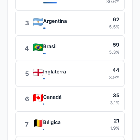
30.6%
62
Argentina
3
5.5%
59
Brasil
4
5.3%
44
Inglaterra
5
3.9%
35
Canadá
6
3.1%
21
Bélgica
7
1.9%