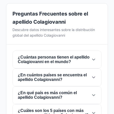
Preguntas Frecuentes sobre el
apellido Colagiovanni
Descubre datos interesantes sobre la distribución
global del apellido Colagiovanni
¿Cuántas personas tienen el apellido
Colagiovanni en el mundo?
¿En cuántos países se encuentra el
Actualmente hay aproximadamente
1.120
apellido Colagiovanni?
personas
con el apellido
Colagiovanni
en
todo el mundo. Esto significa que
aproximadamente 1 de cada
¿En qué país es más común el
7,142,857
El apellido
Colagiovanni
está presente en
10
apellido Colagiovanni?
personas
en el mundo lleva este apellido. Se
países
de todo el mundo. Esto lo clasifica
encuentra presente en
10 países
, lo que refleja
como un apellido de alcance
local
. Su
su distribución global.
presencia en múltiples países indica patrones
¿Cuáles son los 5 países con más
El apellido
Colagiovanni
es más común en