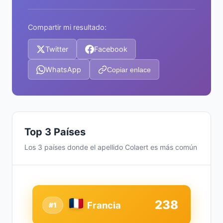
Compartir mi resultado:
Twitter
Facebook
WhatsApp
Copiar enlace
Top 3 Países
Los 3 países donde el apellido Colaert es más común
238
Francia
#1