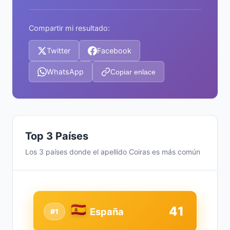
Compartir mi resultado:
Twitter
Facebook
WhatsApp
Copiar enlace
Top 3 Países
Los 3 países donde el apellido Coiras es más común
41
España
#1