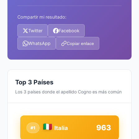
Compartir mi resultado:
Twitter
Facebook
WhatsApp
Copiar enlace
Top 3 Países
Los 3 países donde el apellido Cogno es más común
963
Italia
#1