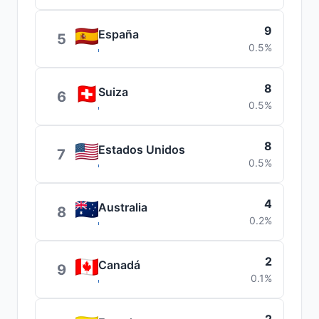
9
España
5
0.5%
8
Suiza
6
0.5%
8
Estados Unidos
7
0.5%
4
Australia
8
0.2%
2
Canadá
9
0.1%