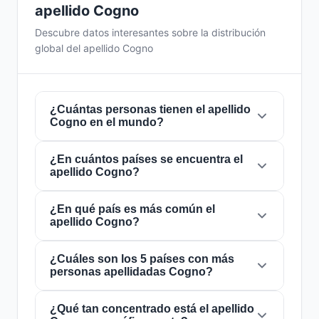
apellido Cogno
Descubre datos interesantes sobre la distribución
global del apellido Cogno
¿Cuántas personas tienen el apellido
Cogno en el mundo?
¿En cuántos países se encuentra el
Actualmente hay aproximadamente
1.694
apellido Cogno?
personas
con el apellido
Cogno
en todo el
mundo. Esto significa que aproximadamente 1
de cada
¿En qué país es más común el
4,722,550 personas
en el mundo
El apellido
Cogno
está presente en
17 países
apellido Cogno?
lleva este apellido. Se encuentra presente en
de todo el mundo. Esto lo clasifica como un
17 países
, lo que refleja su distribución global.
apellido de alcance
local
. Su presencia en
múltiples países indica patrones históricos de
¿Cuáles son los 5 países con más
El apellido
Cogno
es más común en
Italia
,
personas apellidadas Cogno?
migración y dispersión familiar a lo largo de los
donde lo portan aproximadamente
963
siglos.
personas
. Esto representa el
56.8%
del total
mundial de personas con este apellido. La alta
¿Qué tan concentrado está el apellido
Los 5 países con mayor número de personas