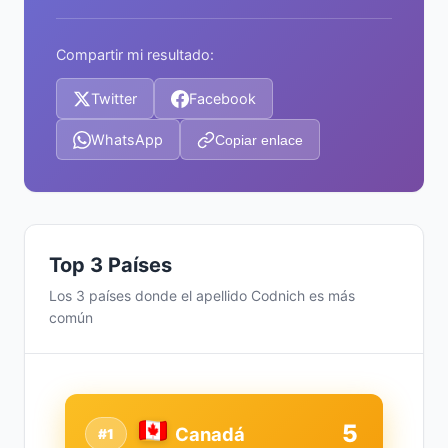
Compartir mi resultado:
Twitter
Facebook
WhatsApp
Copiar enlace
Top 3 Países
Los 3 países donde el apellido Codnich es más
común
5
Canadá
#1