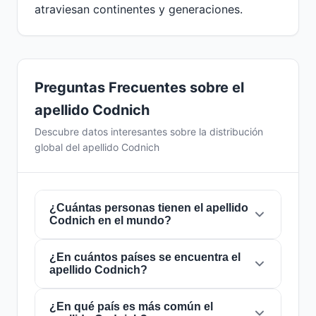
atraviesan continentes y generaciones.
Preguntas Frecuentes sobre el
apellido Codnich
Descubre datos interesantes sobre la distribución
global del apellido Codnich
¿Cuántas personas tienen el apellido
Codnich en el mundo?
¿En cuántos países se encuentra el
Actualmente hay aproximadamente
18
apellido Codnich?
personas
con el apellido
Codnich
en todo el
mundo. Esto significa que aproximadamente 1
de cada
¿En qué país es más común el
444,444,444 personas
en el mundo
El apellido
Codnich
está presente en
6 países