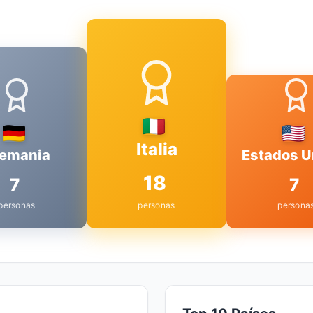
Italia
lemania
Estados U
18
7
7
personas
personas
persona