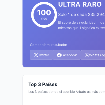
ULTRA RARO
100
Solo 1 de cada 235.294
/100
El score de singularidad mide
mientras que 1 significa ext
Compartir mi resultado:
Twitter
Facebook
WhatsAp
Top 3 Países
Los 3 países donde el apellido Arbato es más co