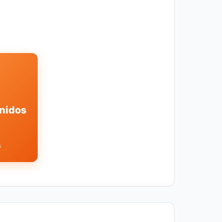
nidos
s