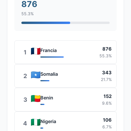
876
55.3%
876
Francia
1
55.3%
343
Somalia
2
21.7%
152
Benin
3
9.6%
106
Nigeria
4
6.7%