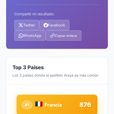
Compartir mi resultado:
Twitter
Facebook
WhatsApp
Copiar enlace
Top 3 Países
Los 3 países donde el apellido Araye es más común
876
Francia
#1