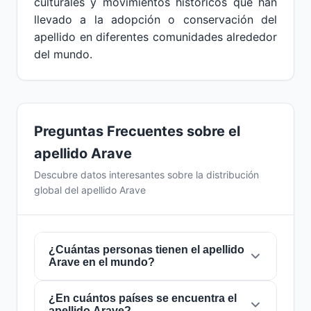
culturales y movimientos históricos que han
llevado a la adopción o conservación del
apellido en diferentes comunidades alrededor
del mundo.
Preguntas Frecuentes sobre el
apellido Arave
Descubre datos interesantes sobre la distribución
global del apellido Arave
¿Cuántas personas tienen el apellido
Arave en el mundo?
¿En cuántos países se encuentra el
Actualmente hay aproximadamente
834
apellido Arave?