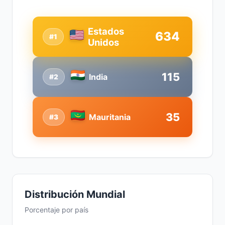
Estados
634
#1
Unidos
115
India
#2
35
Mauritania
#3
Distribución Mundial
Porcentaje por país