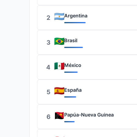
Argentina
2
Brasil
3
México
4
España
5
Papúa-Nueva Guinea
6