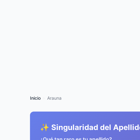
Inicio
Arauna
✨ Singularidad del Apellid
¿Qué tan raro es tu apellido?