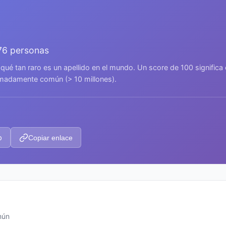
476 personas
 qué tan raro es un apellido en el mundo. Un score de 100 signific
remadamente común (> 10 millones).
p
Copiar enlace
mún