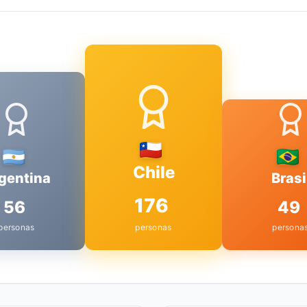
Chile
gentina
Brasi
176
56
49
personas
personas
persona