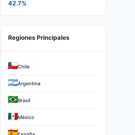
42.7%
Regiones Principales
Chile
Argentina
Brasil
México
España