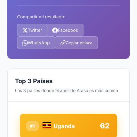
Compartir mi resultado:
Twitter
Facebook
WhatsApp
Copiar enlace
Top 3 Países
Los 3 países donde el apellido Araso es más común
62
Uganda
#1