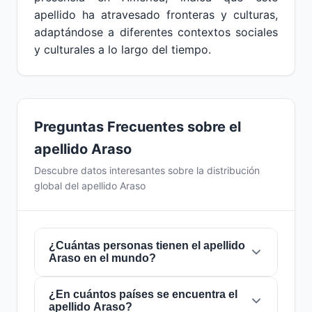
apellido ha atravesado fronteras y culturas,
adaptándose a diferentes contextos sociales
y culturales a lo largo del tiempo.
Preguntas Frecuentes sobre el
apellido Araso
Descubre datos interesantes sobre la distribución
global del apellido Araso
¿Cuántas personas tienen el apellido
Araso en el mundo?
¿En cuántos países se encuentra el
Actualmente hay aproximadamente
150
apellido Araso?
personas
con el apellido
Araso
en todo el