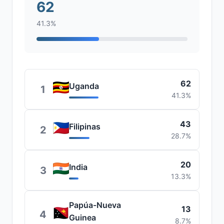
62
41.3%
62
Uganda
1
41.3%
43
Filipinas
2
28.7%
20
India
3
13.3%
Papúa-Nueva
13
4
Guinea
8.7%