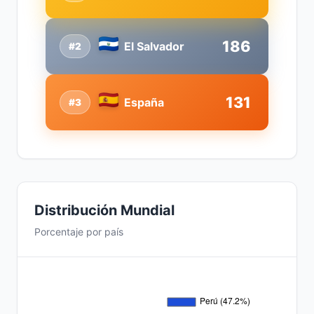
186
El Salvador
#2
131
España
#3
Distribución Mundial
Porcentaje por país