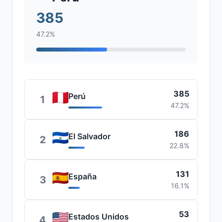
385
47.2%
385
Perú
1
47.2%
186
El Salvador
2
22.8%
131
España
3
16.1%
53
Estados Unidos
4