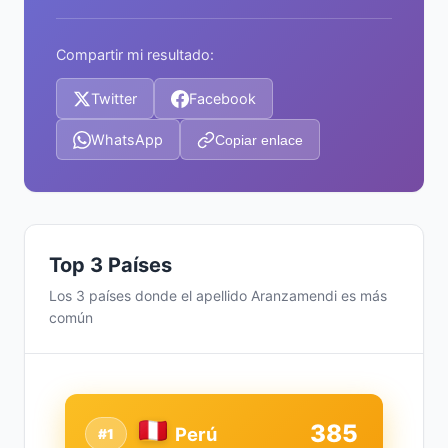
Compartir mi resultado:
Twitter
Facebook
WhatsApp
Copiar enlace
Top 3 Países
Los 3 países donde el apellido Aranzamendi es más
común
385
Perú
#1