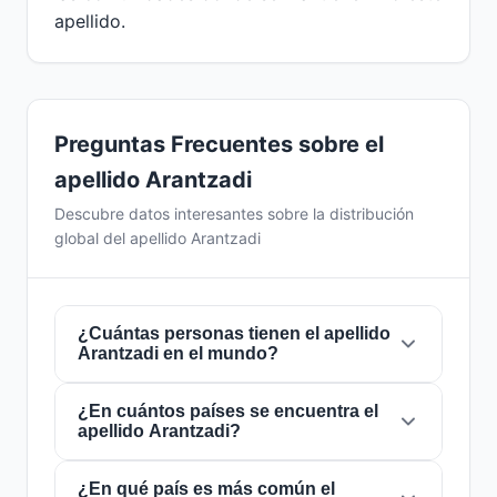
apellido.
Preguntas Frecuentes sobre el
apellido Arantzadi
Descubre datos interesantes sobre la distribución
global del apellido Arantzadi
¿Cuántas personas tienen el apellido
Arantzadi en el mundo?
¿En cuántos países se encuentra el
Actualmente hay aproximadamente
1
apellido Arantzadi?
personas
con el apellido
Arantzadi
en todo el
mundo. Esto significa que aproximadamente 1
de cada
¿En qué país es más común el
8,000,000,000 personas
en el
El apellido
Arantzadi
está presente en
1