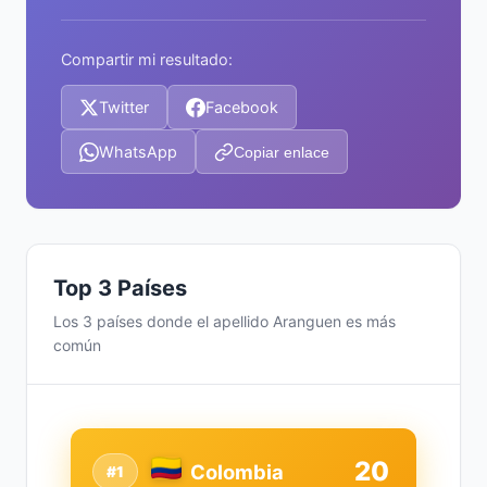
Compartir mi resultado:
Twitter
Facebook
WhatsApp
Copiar enlace
Top 3 Países
Los 3 países donde el apellido Aranguen es más
común
20
Colombia
#1