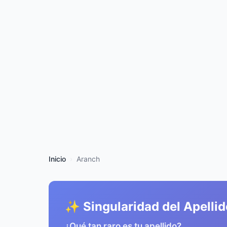
Inicio
Aranch
✨ Singularidad del Apellid
¿Qué tan raro es tu apellido?