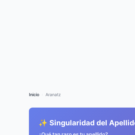
Inicio
Aranatz
✨ Singularidad del Apellid
¿Qué tan raro es tu apellido?