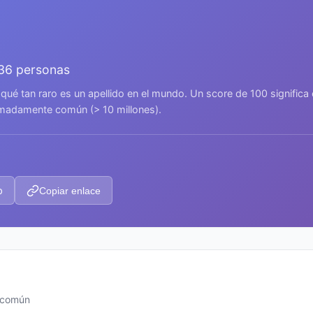
436 personas
 qué tan raro es un apellido en el mundo. Un score de 100 signific
remadamente común (> 10 millones).
p
Copiar enlace
s común