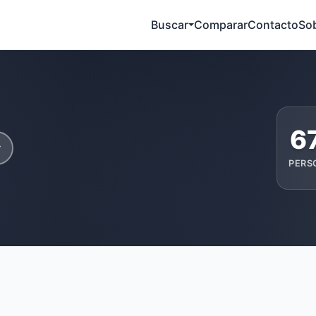
Buscar
Comparar
Contacto
So
6
r
PERS