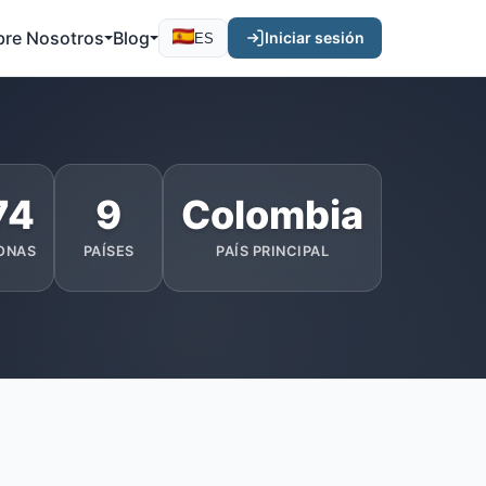
bre Nosotros
Blog
Iniciar sesión
ES
74
9
Colombia
ONAS
PAÍSES
PAÍS PRINCIPAL