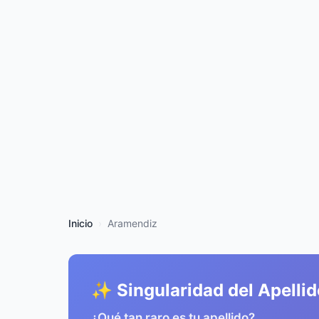
Inicio
Aramendiz
✨ Singularidad del Apellid
¿Qué tan raro es tu apellido?