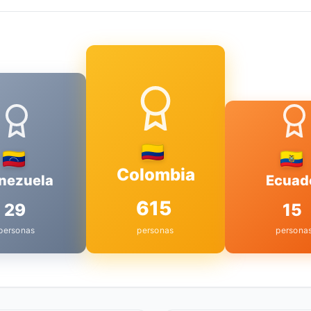
Colombia
nezuela
Ecuad
615
29
15
personas
personas
persona