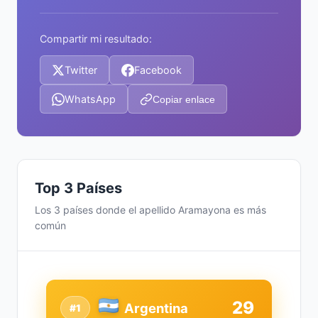
Compartir mi resultado:
Twitter
Facebook
WhatsApp
Copiar enlace
Top 3 Países
Los 3 países donde el apellido Aramayona es más
común
29
Argentina
#1