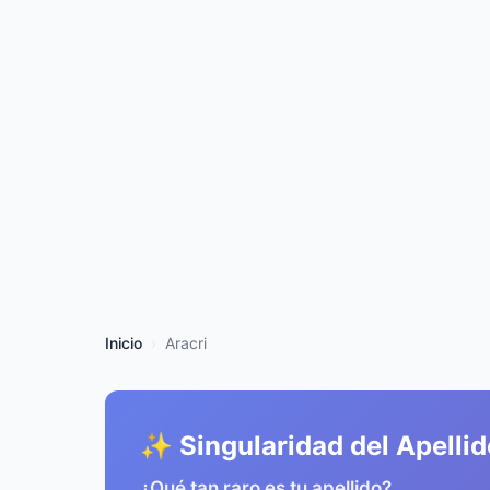
Inicio
Aracri
✨ Singularidad del Apellid
¿Qué tan raro es tu apellido?