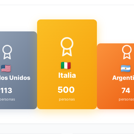
Italia
dos Unidos
Argent
500
113
74
personas
personas
persona