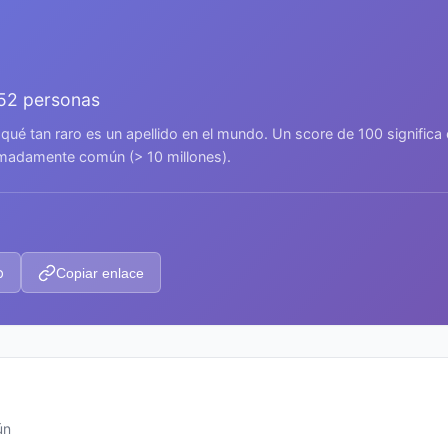
052 personas
 qué tan raro es un apellido en el mundo. Un score de 100 signific
remadamente común (> 10 millones).
p
Copiar enlace
ún