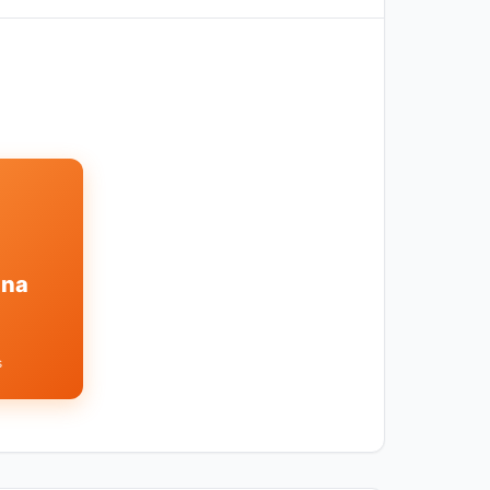
ina
s