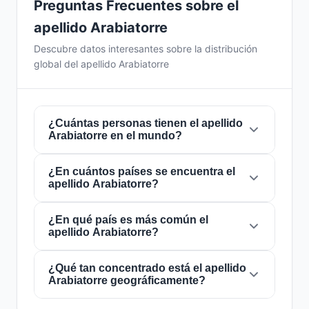
Preguntas Frecuentes sobre el
apellido Arabiatorre
Descubre datos interesantes sobre la distribución
global del apellido Arabiatorre
¿Cuántas personas tienen el apellido
Arabiatorre en el mundo?
¿En cuántos países se encuentra el
Actualmente hay aproximadamente
1
apellido Arabiatorre?
personas
con el apellido
Arabiatorre
en todo
el mundo. Esto significa que aproximadamente
1 de cada
¿En qué país es más común el
8,000,000,000 personas
en el
El apellido
Arabiatorre
está presente en
1
apellido Arabiatorre?
mundo lleva este apellido. Se encuentra
países
de todo el mundo. Esto lo clasifica
presente en
1 países
, lo que refleja su
como un apellido de alcance
local
. Su
distribución global.
presencia en múltiples países indica patrones
¿Qué tan concentrado está el apellido
El apellido
Arabiatorre
es más común en
Arabiatorre geográficamente?
históricos de migración y dispersión familiar a
España
, donde lo portan aproximadamente
1
lo largo de los siglos.
personas
. Esto representa el
100%
del total