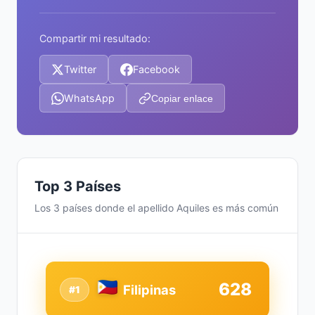
Compartir mi resultado:
Twitter
Facebook
WhatsApp
Copiar enlace
Top 3 Países
Los 3 países donde el apellido Aquiles es más común
628
Filipinas
#1