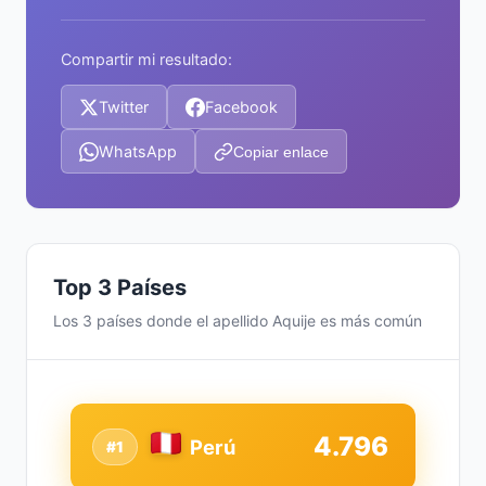
Compartir mi resultado:
Twitter
Facebook
WhatsApp
Copiar enlace
Top 3 Países
Los 3 países donde el apellido Aquije es más común
4.796
Perú
#1