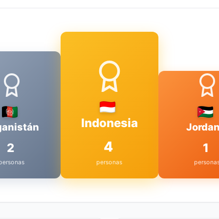
Indonesia
ganistán
Jordan
4
2
1
personas
personas
persona