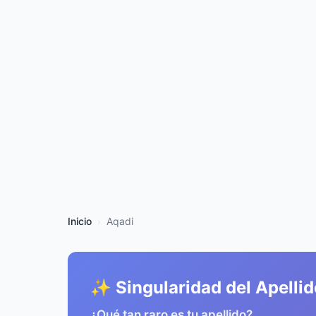
Inicio
Aqadi
✨ Singularidad del Apellid
¿Qué tan raro es tu apellido?