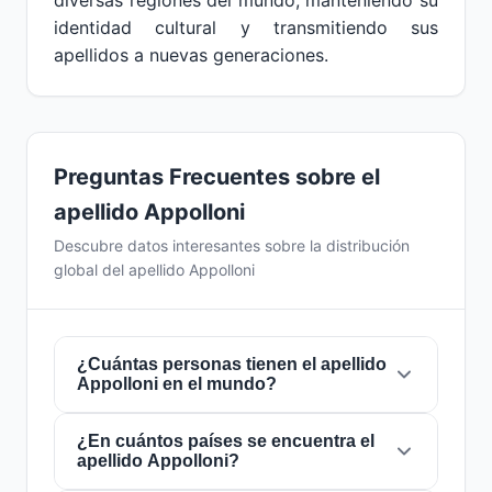
diversas regiones del mundo, manteniendo su
identidad cultural y transmitiendo sus
apellidos a nuevas generaciones.
Preguntas Frecuentes sobre el
apellido Appolloni
Descubre datos interesantes sobre la distribución
global del apellido Appolloni
¿Cuántas personas tienen el apellido
Appolloni en el mundo?
¿En cuántos países se encuentra el
Actualmente hay aproximadamente
1.463
apellido Appolloni?
personas
con el apellido
Appolloni
en todo el