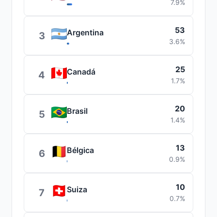
7.9%
53
Argentina
3
3.6%
25
Canadá
4
1.7%
20
Brasil
5
1.4%
13
Bélgica
6
0.9%
10
Suiza
7
0.7%