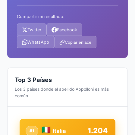
Compartir mi resultado:
Twitter
Facebook
WhatsApp
Copiar enlace
Top 3 Países
Los 3 países donde el apellido Appolloni es más
común
1.204
Italia
#1