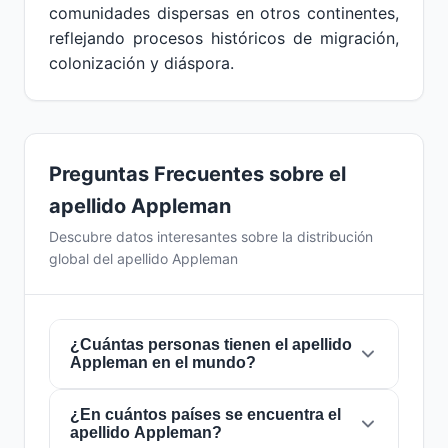
comunidades dispersas en otros continentes,
reflejando procesos históricos de migración,
colonización y diáspora.
Preguntas Frecuentes sobre el
apellido Appleman
Descubre datos interesantes sobre la distribución
global del apellido Appleman
¿Cuántas personas tienen el apellido
Appleman en el mundo?
¿En cuántos países se encuentra el
Actualmente hay aproximadamente
2.095
apellido Appleman?
personas
con el apellido
Appleman
en todo el