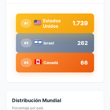
Estados
1.739
#1
Unidos
262
Israel
#2
66
Canadá
#3
Distribución Mundial
Porcentaje por país