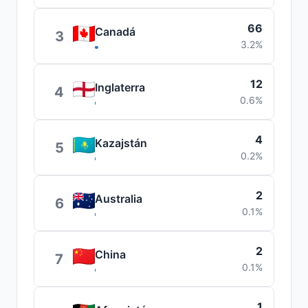
66
Canadá
3
3.2%
12
Inglaterra
4
0.6%
4
Kazajstán
5
0.2%
2
Australia
6
0.1%
2
China
7
0.1%
1