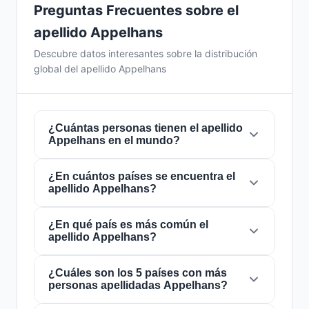
Preguntas Frecuentes sobre el
apellido Appelhans
Descubre datos interesantes sobre la distribución
global del apellido Appelhans
¿Cuántas personas tienen el apellido
Appelhans en el mundo?
¿En cuántos países se encuentra el
Actualmente hay aproximadamente
1.674
apellido Appelhans?
personas
con el apellido
Appelhans
en todo
el mundo. Esto significa que aproximadamente
1 de cada
¿En qué país es más común el
4,778,973 personas
en el mundo
El apellido
Appelhans
está presente en
16
apellido Appelhans?
lleva este apellido. Se encuentra presente en
países
de todo el mundo. Esto lo clasifica
16 países
, lo que refleja su distribución global.
como un apellido de alcance
local
. Su
presencia en múltiples países indica patrones
¿Cuáles son los 5 países con más
El apellido
Appelhans
es más común en
personas apellidadas Appelhans?
históricos de migración y dispersión familiar a
Estados Unidos
, donde lo portan
lo largo de los siglos.
aproximadamente
700 personas
. Esto