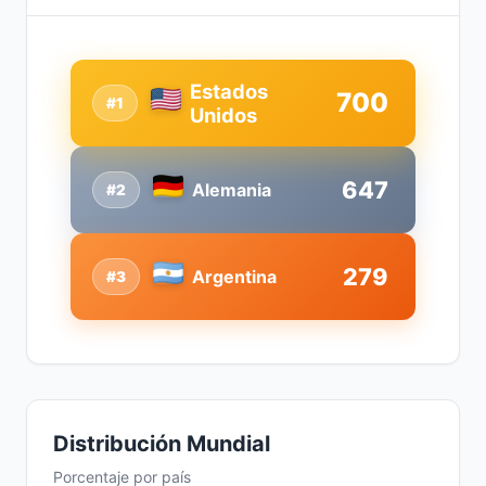
Estados
700
#1
Unidos
647
Alemania
#2
279
Argentina
#3
Distribución Mundial
Porcentaje por país