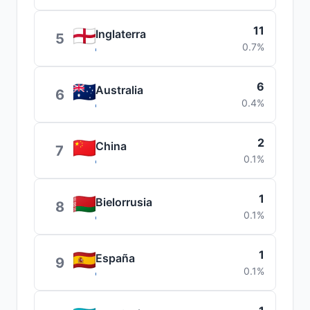
11
Inglaterra
5
0.7%
6
Australia
6
0.4%
2
China
7
0.1%
1
Bielorrusia
8
0.1%
1
España
9
0.1%