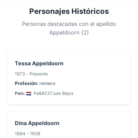
por una gran proporción de la población. Esta
Personajes Históricos
distribución nos ayuda a comprender los
orígenes y la historia migratoria de las familias
Personas destacadas con el apellido
con este apellido.
Appeldoorn (2)
Tessa Appeldoorn
1973 - Presente
Profesión:
remero
País:
Pa&#237;ses Bajos
Dina Appeldoorn
1884 - 1938