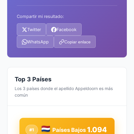
Compartir mi resultado:
Twitter
Facebook
WhatsApp
Copiar enlace
Top 3 Países
Los 3 países donde el apellido Appeldoorn es más
común
1.094
Países Bajos
#1