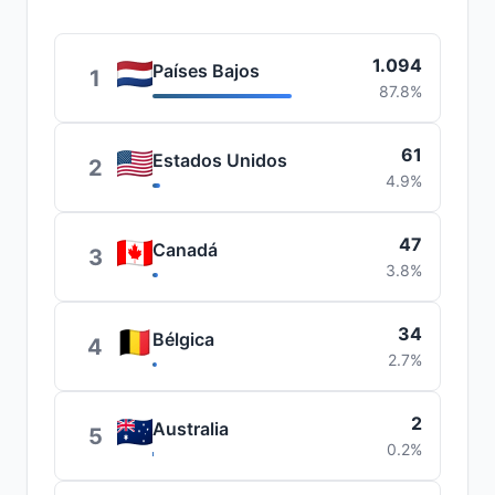
1.094
Países Bajos
1
87.8%
61
Estados Unidos
2
4.9%
47
Canadá
3
3.8%
34
Bélgica
4
2.7%
2
Australia
5
0.2%