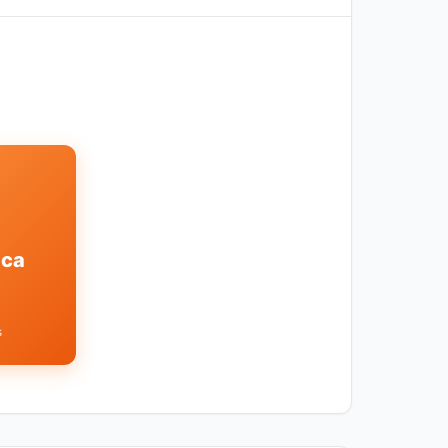
ica
s