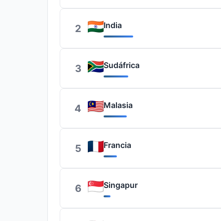
India
2
Sudáfrica
3
Malasia
4
Francia
5
Singapur
6