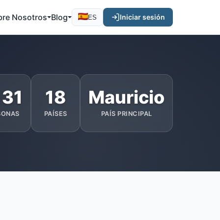
bre Nosotros
Blog
Iniciar sesión
ES
131
18
Mauricio
SONAS
PAÍSES
PAÍS PRINCIPAL