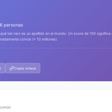
86 personas
 qué tan raro es un apellido en el mundo. Un score de 100 signific
remadamente común (> 10 millones).
p
Copiar enlace
s común