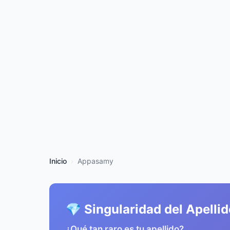
Inicio
Appasamy
💎 Singularidad del Apelli
¿Qué tan raro es tu apellido?