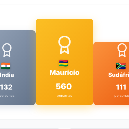
Mauricio
India
Sudáfr
560
132
111
personas
personas
persona