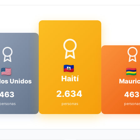
Haití
dos Unidos
Mauric
2.634
463
463
personas
personas
persona