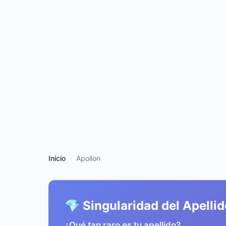
Inicio
Apollon
💎 Singularidad del Apelli
¿Qué tan raro es tu apellido?