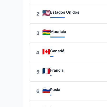
Estados Unidos
2
Mauricio
3
Canadá
4
Francia
5
Rusia
6