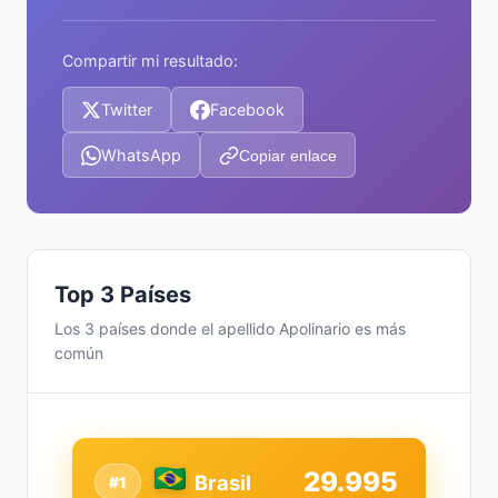
Compartir mi resultado:
Twitter
Facebook
WhatsApp
Copiar enlace
Top 3 Países
Los 3 países donde el apellido Apolinario es más
común
29.995
Brasil
#1