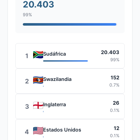
20.403
99%
20.403
Sudáfrica
1
99%
152
Swazilandia
2
0.7%
26
Inglaterra
3
0.1%
12
Estados Unidos
4
0.1%