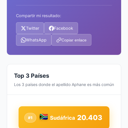
Compartir mi resultado:
Twitter
Facebook
WhatsApp
Copiar enlace
Top 3 Países
Los 3 países donde el apellido Aphane es más común
20.403
Sudáfrica
#1