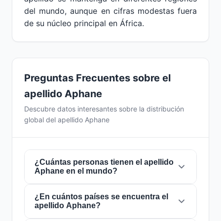
del mundo, aunque en cifras modestas fuera
de su núcleo principal en África.
Preguntas Frecuentes sobre el
apellido Aphane
Descubre datos interesantes sobre la distribución
global del apellido Aphane
¿Cuántas personas tienen el apellido
Aphane en el mundo?
¿En cuántos países se encuentra el
Actualmente hay aproximadamente
20.607
apellido Aphane?
personas
con el apellido
Aphane
en todo el
mundo. Esto significa que aproximadamente 1