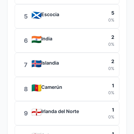
5
Escocia
5
0%
2
India
6
0%
2
Islandia
7
0%
1
Camerún
8
0%
1
Irlanda del Norte
9
0%